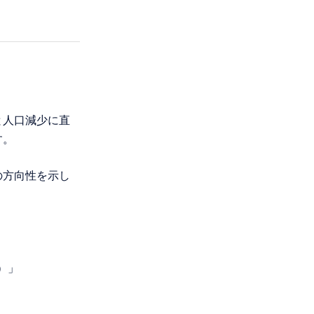
と人口減少に直
す。
の方向性を示し
）」