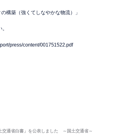
クの構築（強くてしなやかな物流）」
い。
report/press/content/001751522.pdf
国土交通省白書」を公表しました ～国土交通省～