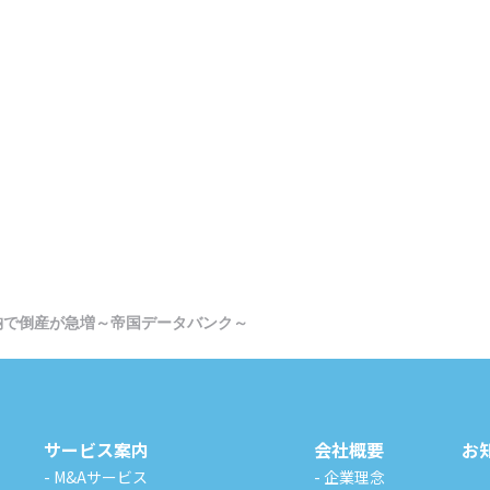
納で倒産が急増～帝国データバンク～
サービス案内
会社概要
お
- M&Aサービス
- 企業理念