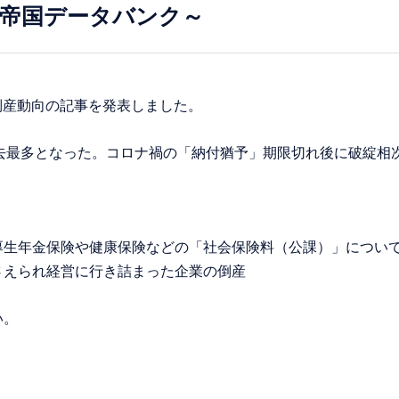
～帝国データバンク～
」倒産動向の記事を発表しました。
、過去最多となった。コロナ禍の「納付猶予」期限切れ後に破綻相
厚生年金保険や健康保険などの「社会保険料（公課）」につい
さえられ経営に行き詰まった企業の倒産
い。